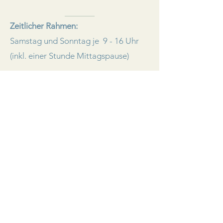
Zeitlicher Rahmen:
Samstag und Sonntag je 9 - 16 Uhr
(inkl. einer Stunde Mittagspause)
Ort:
Lehrpraxis Therapaws in Landshut
​
- Änderungen vorbehalten -
Kosten:
320,- €
Dozentin: Jutta
Schröter