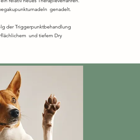
ein relativ neues Therapieverfahren.
Einwegakupunkturnadeln genadelt.
rfolg der Triggerpunktbehandlung
erflächlichem und tiefem Dry