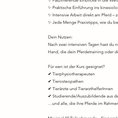
✨ Faszinierende Einblicke in die Welt
✨ Praktische Einführung ins kinesiol
✨ Intensive Arbeit direkt am Pferd –
✨ Jede Menge Praxistipps, wie du be
Dein Nutzen:
Nach zwei intensiven Tagen hast du 
Hand, die dein Pferdetraining oder d
Für wen ist der Kurs geeignet?​
✔
Tierphysiotherapeuten
✔
Tierosteopathen
✔
Tierärzte und TierarzthelferInnen
✔
Studierende/Auszubildende aus d
…und alle, die ihre Pferde im Rahmen