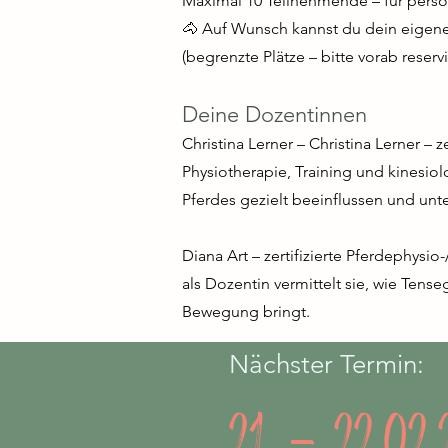
Maximal 10 Teilnehmende – für pers
🐴 Auf Wunsch kannst du dein eigen
(begrenzte Plätze – bitte vorab reserv
Deine Dozentinnen
Christina Lerner – Christina Lerner – z
Physiotherapie, Training und kinesio
Pferdes gezielt beeinflussen und unte
Diana Art – zertifizierte Pferdephysio
als Dozentin vermittelt sie, wie Tense
Bewegung bringt.
Nächster Termin:
21. - 22.02