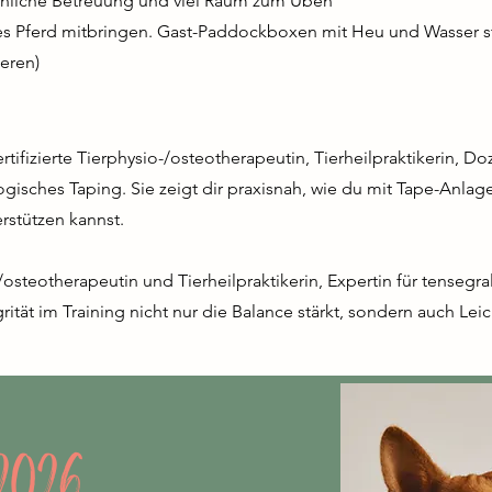
önliche Betreuung und viel Raum zum Üben
es Pferd mitbringen. Gast-Paddockboxen mit Heu und Wasser 
ieren)
ertifizierte Tierphysio-/osteotherapeutin, Tierheilpraktikerin, Doz
logisches Taping. Sie zeigt dir praxisnah, wie du mit Tape-An
rstützen kannst.
-/osteotherapeutin und Tierheilpraktikerin, Expertin für tensegra
grität im Training nicht nur die Balance stärkt, sondern auch Lei
.2026