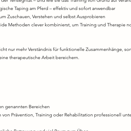
 der Tensegrität – und wie sie das Training von Grund auf verä
ogische Taping am Pferd – effektiv und sofort anwendbar
 zum Zuschauen, Verstehen und selbst Ausprobieren
ide Methoden clever kombinierst, um Training und Therapie no
nicht nur mehr Verständnis für funktionelle Zusammenhänge, so
eine therapeutische Arbeit bereichern.
en genannten Bereichen
 von Prävention, Training oder Rehabilitation professionell un