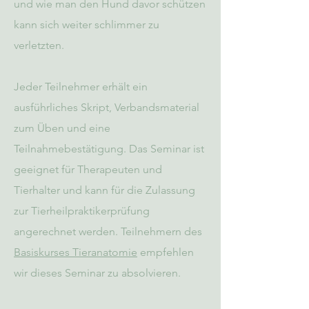
und wie man den Hund davor schützen
kann sich weiter schlimmer zu
verletzten.
Jeder Teilnehmer erhält ein
ausführliches Skript, Verbandsmaterial
zum Üben und eine
Teilnahmebestätigung. Das Seminar ist
geeignet für Therapeuten und
Tierhalter und kann für die Zulassung
zur Tierheilpraktikerprüfung
angerechnet werden. Teilnehmern des
Basiskurses Tieranatomie
empfehlen
wir dieses Seminar zu absolvieren.