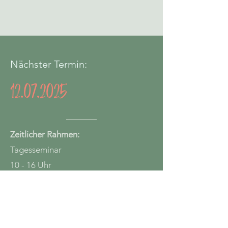
Nächster Termin:
12.07.2025
Zeitlicher Rahmen:
Tagesseminar
10 - 16 Uhr
Kosten:
160,- € inkl. Verbandsmaterial und
Materialkoste
n