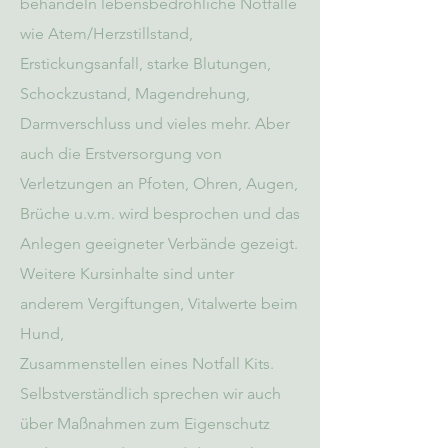
behandeln lebensbedrohliche Notfälle
wie Atem/Herzstillstand,
Erstickungsanfall, starke Blutungen,
Schockzustand, Magendrehung,
Darmverschluss und vieles mehr. Aber
auch die Erstversorgung von
Verletzungen an Pfoten, Ohren, Augen,
Brüche u.v.m. wird besprochen und das
Anlegen geeigneter Verbände gezeigt.
Weitere Kursinhalte sind unter
anderem Vergiftungen, Vitalwerte beim
Hund,
Zusammenstellen eines Notfall Kits.
Selbstverständlich sprechen wir auch
über Maßnahmen zum Eigenschutz