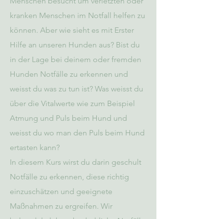
Menschen besucht um verletzten oder
kranken Menschen im Notfall helfen zu
können. Aber wie sieht es mit Erster
Hilfe an unseren Hunden aus? Bist du
in der Lage bei deinem oder fremden
Hunden Notfälle zu erkennen und
weisst du was zu tun ist? Was weisst du
über die Vitalwerte wie zum Beispiel
Atmung und Puls beim Hund und
weisst du wo man den Puls beim Hund
ertasten kann?
In diesem Kurs wirst du darin geschult
Notfälle zu erkennen, diese richtig
einzuschätzen und geeignete
Maßnahmen zu ergreifen. Wir