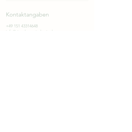
Kontaktangaben
+49 151 43314648
info@tier-therapie-kreis.de
Johann-Hengl-Straße 6, Landshut, Germany
Noch Fragen? Vielleicht ist die passende
Antwort bei
FAQ
zu finden oder
schreib
uns
direkt an!
Impressum
AGB
Datenschutzhinweise
Cookie-Richtlinie