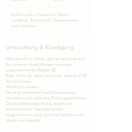
e
e
Online und in Präsenz im Raum
n
Landshut, Eichendorf, Geisenhausen
d
und Landshut
e
t
Umbuchung & Kündigung
Wie überall im Leben gibt es natürlich auch
bei unseren Ausbildungen ein paar
organisatorische Regeln 😊
Bitte nimm dir daher kurz Zeit, unsere AGB
durchzulesen.
Wichtig zu wissen:
Die angegebenen Ausbildungspreise
verstehen sich exklusive Prüfungsgebühren.
Da die Verbandsprüfung direkt vom
Verband freier Tierheilpraktiker
abgenommen wird, wird die Gebühr auch
direkt dort bezahlt.