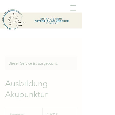
Dieser Service ist ausgebucht.
Ausbildung
Akupunktur
2.900
Euro
Beendet
B
2.900 €