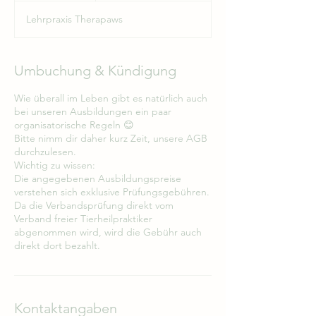
e
Lehrpraxis Therapaws
n
d
e
t
Umbuchung & Kündigung
Wie überall im Leben gibt es natürlich auch
bei unseren Ausbildungen ein paar
organisatorische Regeln 😊
Bitte nimm dir daher kurz Zeit, unsere AGB
durchzulesen.
Wichtig zu wissen:
Die angegebenen Ausbildungspreise
verstehen sich exklusive Prüfungsgebühren.
Da die Verbandsprüfung direkt vom
Verband freier Tierheilpraktiker
abgenommen wird, wird die Gebühr auch
direkt dort bezahlt.
Kontaktangaben