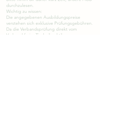
durchzulesen.
Wichtig zu wissen:
Die angegebenen Ausbildungspreise
verstehen sich exklusive Prüfungsgebühren.
Da die Verbandsprüfung direkt vom
Verband freier Tierheilpraktiker
abgenommen wird, wird die Gebühr auch
direkt dort bezahlt.
Kontaktangaben
Perbinger Straße, Eichendorf, Germany
+49 151 43314648
info@tier-therapie-kreis.de